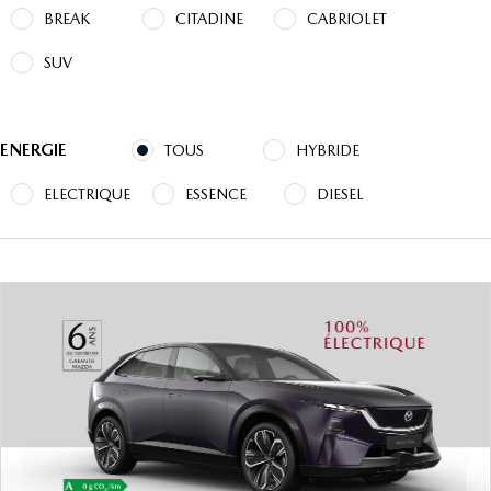
BREAK
CITADINE
CABRIOLET
SUV
ENERGIE
TOUS
HYBRIDE
DÉCOUVREZ LA GAMME
ELECTRIQUE
ESSENCE
DIESEL
MAZDA